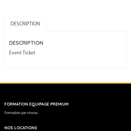
–
1
DESCRIPTION
395
€
DESCRIPTION
+
pack
Event Ticket
service
395
€
2024/09/06
-
2024/09/13
FORMATION EQUIPAGE PREMIUM
Formation par niveau
NOS LOCATIONS