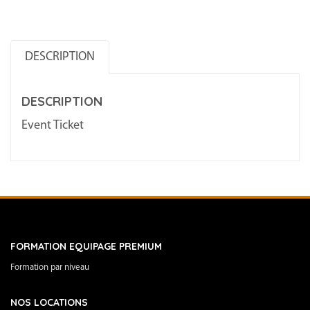
–
1
DESCRIPTION
395
€
DESCRIPTION
+
pack
Event Ticket
service
395
€
2024/06/07
-
2024/06/14
FORMATION EQUIPAGE PREMIUM
Formation par niveau
NOS LOCATIONS