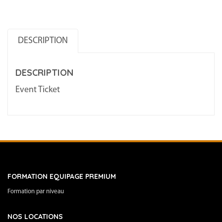
–
1
DESCRIPTION
395
€
DESCRIPTION
+
pack
Event Ticket
service
395
€
2023/06/09
-
2023/06/16
FORMATION EQUIPAGE PREMIUM
Formation par niveau
NOS LOCATIONS