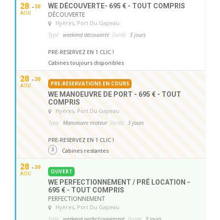
28
WE DÉCOUVERTE- 695 € - TOUT COMPRIS
30
AOU
DÉCOUVERTE
Hyères
, Port Du Gapeau
Type:
weekend découverte
Durée:
3 jours
PRE-RESERVEZ EN 1 CLIC !
Cabines toujours disponibles
28
30
PRE-RESERVATIONS EN COURS
AOU
WE MANOEUVRE DE PORT - 695 € - TOUT
COMPRIS
Hyères
, Port Du Gapeau
Type:
Manoeuvre moteur
Durée:
3 jours
PRE-RESERVEZ EN 1 CLIC !
3
Cabines restantes
28
30
OUVERT
AOU
WE PERFECTIONNEMENT / PRÉ LOCATION -
695 € - TOUT COMPRIS
PERFECTIONNEMENT
Hyères
, Port Du Gapeau
Type:
weekend perfectionnement
Durée:
3 jours