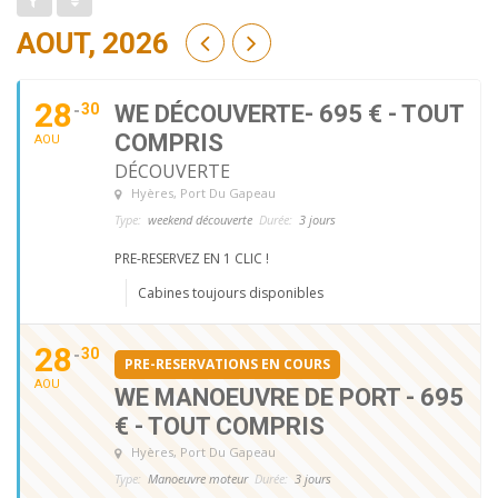
AOUT, 2026
28
30
WE DÉCOUVERTE- 695 € - TOUT
COMPRIS
AOU
DÉCOUVERTE
Hyères
, Port Du Gapeau
Type:
weekend découverte
Durée:
3 jours
PRE-RESERVEZ EN 1 CLIC !
Cabines toujours disponibles
28
30
PRE-RESERVATIONS EN COURS
AOU
WE MANOEUVRE DE PORT - 695
€ - TOUT COMPRIS
Hyères
, Port Du Gapeau
Type:
Manoeuvre moteur
Durée:
3 jours