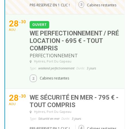
3
PRE-RESERVEZ EN 1 CLIC !
Cabines restantes
28
30
OUVERT
AOU
WE PERFECTIONNEMENT / PRÉ
LOCATION - 695 € - TOUT
COMPRIS
PERFECTIONNEMENT
Hyères
, Port Du Gapeau
Type:
weekend perfectionnement
Durée:
3 jours
2
Cabines restantes
28
30
WE SÉCURITÉ EN MER - 795 € -
TOUT COMPRIS
AOU
Hyères
, Port Du Gapeau
Type:
Sécurité en mer
Durée:
3 jours
4
PRE-RESERVEZ EN 1 CLIC !
Cabines restantes