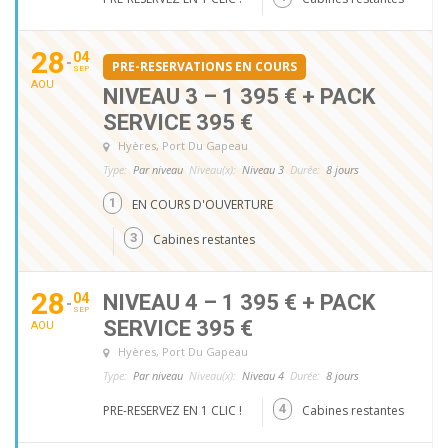
28
04
PRE-RESERVATIONS EN COURS
SEP
AOU
NIVEAU 3 – 1 395 € + PACK
SERVICE 395 €
Hyères
, Port Du Gapeau
Type:
Par niveau
Niveau(x):
Niveau 3
Durée:
8 jours
1
EN COURS D'OUVERTURE
3
Cabines restantes
28
04
NIVEAU 4 – 1 395 € + PACK
SEP
SERVICE 395 €
AOU
Hyères
, Port Du Gapeau
Type:
Par niveau
Niveau(x):
Niveau 4
Durée:
8 jours
4
PRE-RESERVEZ EN 1 CLIC !
Cabines restantes