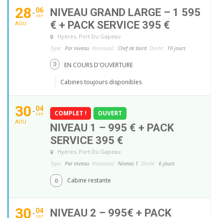
28
06
NIVEAU GRAND LARGE – 1 595
SEP
€ + PACK SERVICE 395 €
AOU
Hyères
, Port Du Gapeau
Type:
Par niveau
Niveau(x):
Chef de bord
Durée:
10 jours
3
EN COURS D'OUVERTURE
Cabines toujours disponibles
30
04
COMPLET !
OUVERT
SEP
AOU
NIVEAU 1 – 995 € + PACK
SERVICE 395 €
Hyères
, Port Du Gapeau
Type:
Par niveau
Niveau(x):
Niveau 1
Durée:
6 jours
0
Cabine restante
30
04
NIVEAU 2 – 995€ + PACK
SEP