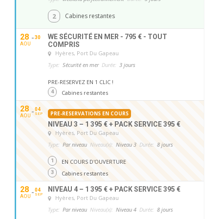
2
Cabines restantes
28
WE SÉCURITÉ EN MER - 795 € - TOUT
30
COMPRIS
AOU
Hyères
, Port Du Gapeau
Type:
Sécurité en mer
Durée:
3 jours
PRE-RESERVEZ EN 1 CLIC !
4
Cabines restantes
28
04
PRE-RESERVATIONS EN COURS
SEP
AOU
NIVEAU 3 – 1 395 € + PACK SERVICE 395 €
Hyères
, Port Du Gapeau
Type:
Par niveau
Niveau(x):
Niveau 3
Durée:
8 jours
1
EN COURS D'OUVERTURE
3
Cabines restantes
28
NIVEAU 4 – 1 395 € + PACK SERVICE 395 €
04
SEP
AOU
Hyères
, Port Du Gapeau
Type:
Par niveau
Niveau(x):
Niveau 4
Durée:
8 jours