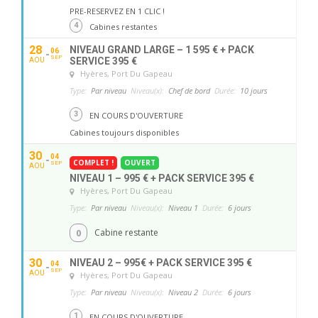
PRE-RESERVEZ EN 1 CLIC !
4
Cabines restantes
28
NIVEAU GRAND LARGE – 1 595 € + PACK
06
SEP
SERVICE 395 €
AOU
Hyères
, Port Du Gapeau
Type:
Par niveau
Niveau(x):
Chef de bord
Durée:
10 jours
3
EN COURS D'OUVERTURE
Cabines toujours disponibles
30
04
COMPLET !
OUVERT
SEP
AOU
NIVEAU 1 – 995 € + PACK SERVICE 395 €
Hyères
, Port Du Gapeau
Type:
Par niveau
Niveau(x):
Niveau 1
Durée:
6 jours
0
Cabine restante
30
NIVEAU 2 – 995€ + PACK SERVICE 395 €
04
SEP
AOU
Hyères
, Port Du Gapeau
Type:
Par niveau
Niveau(x):
Niveau 2
Durée:
6 jours
1
EN COURS D'OUVERTURE