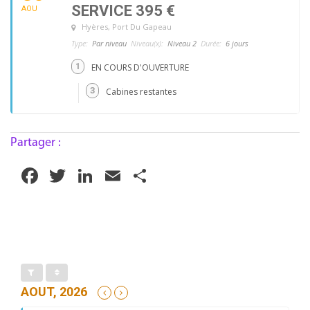
SERVICE 395 €
AOU
Hyères
, Port Du Gapeau
Type:
Par niveau
Niveau(x):
Niveau 2
Durée:
6 jours
1
EN COURS D'OUVERTURE
3
Cabines restantes
Partager :
Facebook
Twitter
LinkedIn
Email
Partager
AOUT, 2026