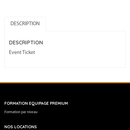
–
1
DESCRIPTION
395
€
DESCRIPTION
+
pack
Event Ticket
service
395
€
2025/05/02
-
2025/05/09
FORMATION EQUIPAGE PREMIUM
Formation par niveau
NOS LOCATIONS